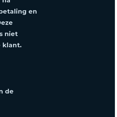
 na
betaling en
Deze
s niet
 klant.
n de