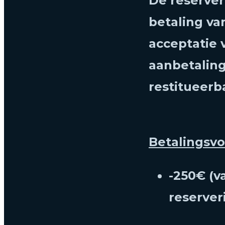
De reserver
betaling va
acceptatie
aanbetaling
restitueerb
Betalingsv
-250€ (v
reserver