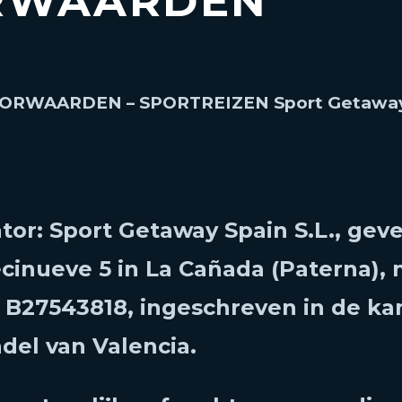
RWAARDEN
RWAARDEN – SPORTREIZEN Sport Getaway 
tor: Sport Getaway Spain S.L., gev
ecinueve 5 in La Cañada (Paterna), 
B27543818, ingeschreven in de ka
el van Valencia.