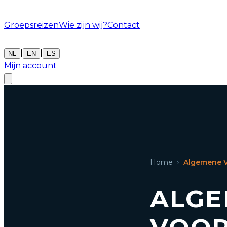
Groepsreizen
Wie zijn wij?
Contact
|
|
NL
EN
ES
Mijn account
›
Home
Algemene 
ALGE