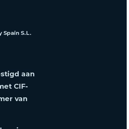
Spain S.L.
estigd aan
met CIF-
mer van