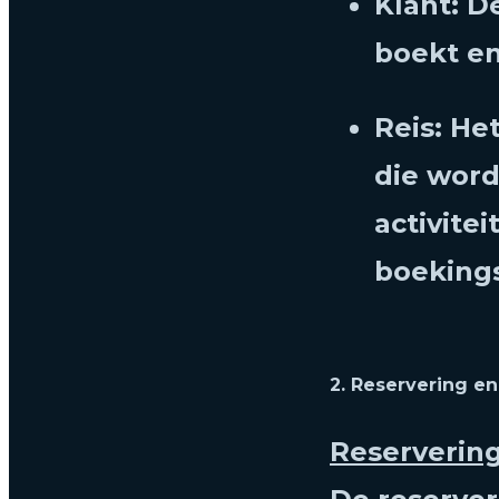
Klant: D
boekt en
Reis: He
die wor
activitei
boekings
2. Reservering en
Reserverin